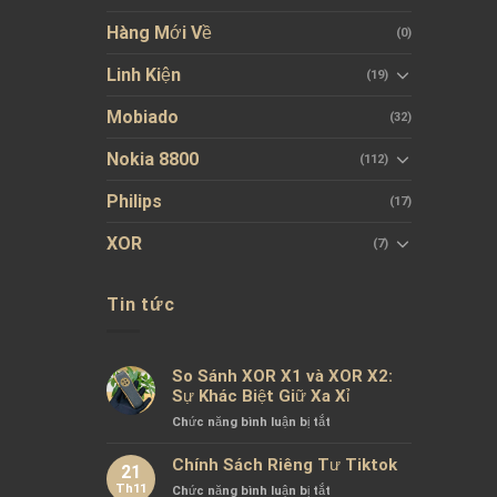
Hàng Mới Về
(0)
Linh Kiện
(19)
Mobiado
(32)
Nokia 8800
(112)
Philips
(17)
XOR
(7)
Tin tức
So Sánh XOR X1 và XOR X2:
Sự Khác Biệt Giữ Xa Xỉ
ở
Chức năng bình luận bị tắt
So
Sánh
Chính Sách Riêng Tư Tiktok
21
XOR
Th11
ở
Chức năng bình luận bị tắt
X1