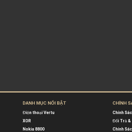
DANH MỤC NỔI BẬT
CHÍNH S
Điện thoại Vertu
Chính Sá
XOR
Đổi Trả &
Nokia 8800
Chính Sá