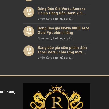
Chính
và
Sách
Bảng Báo Giá Vertu Ascent
XOR
10
Riêng
X2:
Chính Hãng Bảo Hành 2-5
Th9
Tư
Sự
Năm
ở
Chức năng bình luận bị tắt
Tiktok
Khác
Bảng
Biệt
Báo
Bảng Báo giá Nokia 8800 Arte
Giữ
10
Giá
Gold Fpt chính hãng
Xa
Th9
Vertu
Xỉ
ở
Chức năng bình luận bị tắt
Ascent
Bảng
Chính
Báo
Bảng báo giá siêu phẩm điện
Hãng
10
giá
thoại Vertu cảm ứng mới
Bảo
Th9
Nokia
nhất chính hãng 100%
Hành
ở
Chức năng bình luận bị tắt
8800
2-
Bảng
Arte
5
báo
Gold
Năm
giá
Fpt
siêu
chính
phẩm
hãng
điện
thoại
Vertu
hí Thanh,
cảm
ứng
mới
nhất