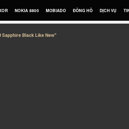
XOR
NOKIA 8800
MOBIADO
ĐỒNG HỒ
DỊCH VỤ
TI
 Sapphire Black Like New”