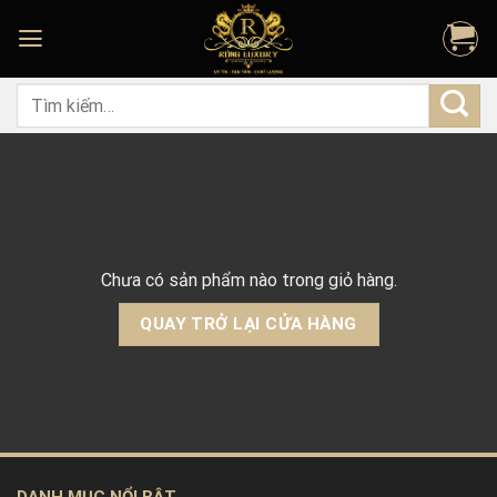
Skip
to
content
Tìm
kiếm:
Chưa có sản phẩm nào trong giỏ hàng.
QUAY TRỞ LẠI CỬA HÀNG