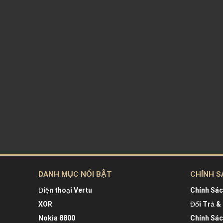
DANH MỤC NỔI BẬT
CHÍNH S
Điện thoại Vertu
Chính Sá
XOR
Đổi Trả &
Nokia 8800
Chính Sá