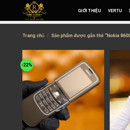
Skip
GIỚI THIỆU
VERTU
to
content
Trang chủ
/
Sản phẩm được gắn thẻ “Nokia 8600
-22%