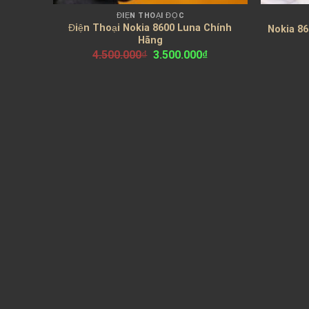
ĐIỆN THOẠI ĐỘC
Điện Thoại Nokia 8600 Luna Chính
Nokia 8
Hãng
Giá
Giá
4.500.000
₫
3.500.000
₫
gốc
hiện
là:
tại
4.500.000₫.
là:
3.500.000₫.