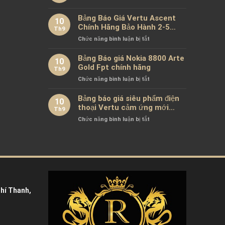
Chính
và
Sách
Bảng Báo Giá Vertu Ascent
XOR
10
Riêng
X2:
Chính Hãng Bảo Hành 2-5
Th9
Tư
Sự
Năm
ở
Chức năng bình luận bị tắt
Tiktok
Khác
Bảng
Biệt
Báo
Bảng Báo giá Nokia 8800 Arte
Giữ
10
Giá
Gold Fpt chính hãng
Xa
Th9
Vertu
Xỉ
ở
Chức năng bình luận bị tắt
Ascent
Bảng
Chính
Báo
Bảng báo giá siêu phẩm điện
Hãng
10
giá
thoại Vertu cảm ứng mới
Bảo
Th9
Nokia
nhất chính hãng 100%
Hành
ở
Chức năng bình luận bị tắt
8800
2-
Bảng
Arte
5
báo
Gold
Năm
giá
Fpt
siêu
chính
phẩm
hãng
điện
thoại
Vertu
hí Thanh,
cảm
ứng
mới
nhất