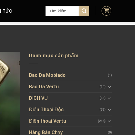
Tìm
N TỨC
kiếm:
Danh mục sản phẩm
Bao Da Mobiado
(1)
Bao Da Vertu
(14)
DỊCH VỤ
(13)
Điện Thoại Độc
(53)
Điện thoại Vertu
(238)
Hàng Bán Chạy
(0)