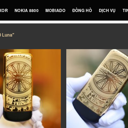
XOR
NOKIA 8800
MOBIADO
ĐỒNG HỒ
DỊCH VỤ
TI
 Luna”