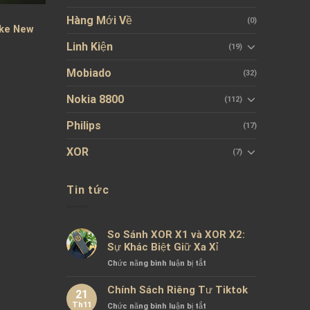
Hàng Mới Về
(0)
ike New
Linh Kiện
(19)
Mobiado
(32)
Nokia 8800
(112)
Philips
(17)
XOR
(7)
Tin tức
So Sánh XOR X1 và XOR X2:
Sự Khác Biệt Giữ Xa Xỉ
ở
Chức năng bình luận bị tắt
So
Sánh
Chính Sách Riêng Tư Tiktok
21
XOR
Th11
ở
Chức năng bình luận bị tắt
X1