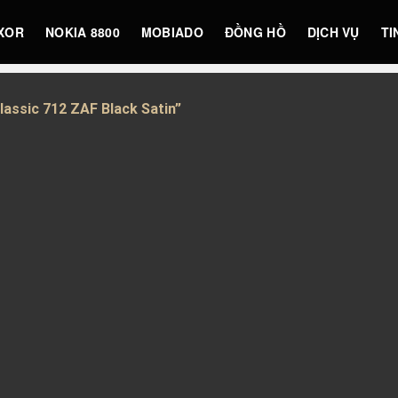
XOR
NOKIA 8800
MOBIADO
ĐỒNG HỒ
DỊCH VỤ
TI
assic 712 ZAF Black Satin”