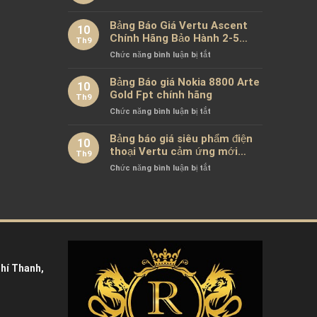
Chính
và
Sách
Bảng Báo Giá Vertu Ascent
XOR
10
Riêng
X2:
Chính Hãng Bảo Hành 2-5
Th9
Tư
Sự
Năm
ở
Chức năng bình luận bị tắt
Tiktok
Khác
Bảng
Biệt
Báo
Bảng Báo giá Nokia 8800 Arte
Giữ
10
Giá
Gold Fpt chính hãng
Xa
Th9
Vertu
Xỉ
ở
Chức năng bình luận bị tắt
Ascent
Bảng
Chính
Báo
Bảng báo giá siêu phẩm điện
Hãng
10
giá
thoại Vertu cảm ứng mới
Bảo
Th9
Nokia
nhất chính hãng 100%
Hành
ở
Chức năng bình luận bị tắt
8800
2-
Bảng
Arte
5
báo
Gold
Năm
giá
Fpt
siêu
chính
phẩm
hãng
điện
thoại
Vertu
hí Thanh,
cảm
ứng
mới
nhất