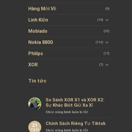
Hàng Mới Về
(0)
Linh Kiện
(19)
Mobiado
(32)
Nokia 8800
(112)
Philips
(17)
XOR
(7)
Tin tức
So Sánh XOR X1 và XOR X2:
Sự Khác Biệt Giữ Xa Xỉ
ở
Chức năng bình luận bị tắt
So
Sánh
Chính Sách Riêng Tư Tiktok
21
XOR
Th11
ở
Chức năng bình luận bị tắt
X1