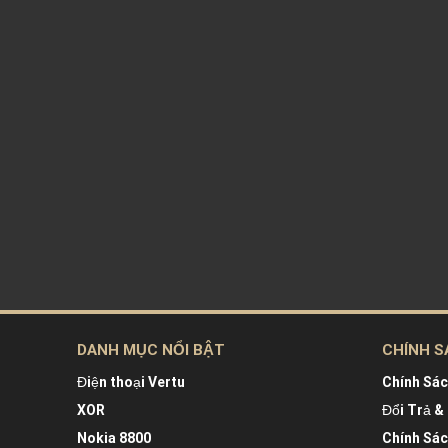
DANH MỤC NỔI BẬT
CHÍNH S
Điện thoại Vertu
Chính Sá
XOR
Đổi Trả &
Nokia 8800
Chính Sá