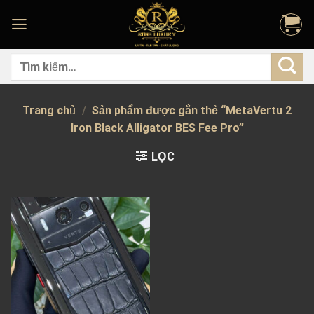
Skip
to
content
Tìm
kiếm:
Trang chủ
/
Sản phẩm được gắn thẻ “MetaVertu 2
Iron Black Alligator BES Fee Pro”
LỌC