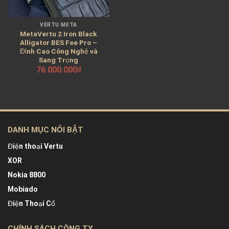
VERTU META
MetaVertu 2 Iron Black
Alligator BES Fee Pro –
Đỉnh Cao Công Nghệ và
Sang Trọng
76.000.000
₫
DANH MỤC NỔI BẬT
Điện thoại Vertu
XOR
Nokia 8800
Mobiado
Điện Thoại Cổ
CHÍNH SÁCH CÔNG TY