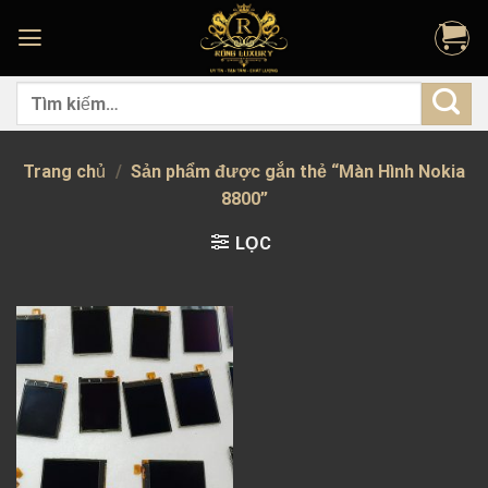
Skip
to
content
Tìm
kiếm:
Trang chủ
/
Sản phẩm được gắn thẻ “Màn Hình Nokia
8800”
LỌC