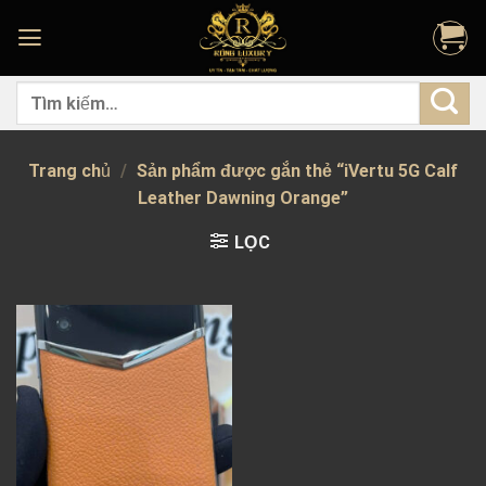
Skip
to
content
Tìm
kiếm:
Trang chủ
/
Sản phẩm được gắn thẻ “iVertu 5G Calf
Leather Dawning Orange”
LỌC