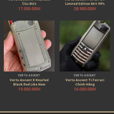
Đặc Biệt
Limited Edition Mới 99%
17.000.000
₫
28.900.000
₫
VERTU ASCENT
VERTU ASCENT
Vertu Ascent X Knurled
Vertu Ascent Ti Ferrari
Black Red Like New
Chính Hãng
19.000.000
₫
16.000.000
₫