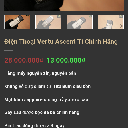
Điện Thoại Vertu Ascent Ti Chính Hãng
Giá
Giá
28.000.000
₫
13.000.000
₫
gốc
hiện
là:
tại
28.000.000₫.
là:
Hàng máy nguyên zin, nguyên bản
13.000.000₫.
Khung vỏ được làm từ Titanium siêu bền
Mặt kính sapphire chống trầy xước cao
Gáy sau được bọc da bê chính hãng
Pin trâu dùng được > 3 ngày