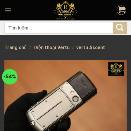
Skip
to
content
Tìm
kiếm:
Trang chủ
/
Điện thoại Vertu
/
vertu Ascent
-54%