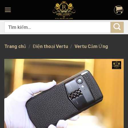
Skip
to
content
Tìm
kiếm:
Trang chủ
/
Điện thoại Vertu
/
Vertu Cảm Ứng